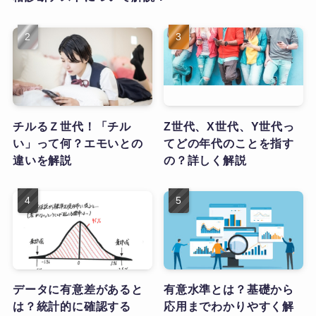
チルるＺ世代！「チル
Z世代、X世代、Y世代っ
い」って何？エモいとの
てどの年代のことを指す
違いを解説
の？詳しく解説
データに有意差があると
有意水準とは？基礎から
は？統計的に確認する
応用までわかりやすく解