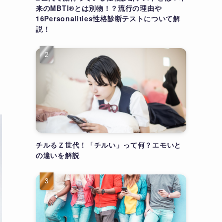
来のMBTI®とは別物！？流行の理由や
16Personalities性格診断テストについて解
説！
チルるＺ世代！「チルい」って何？エモいと
の違いを解説