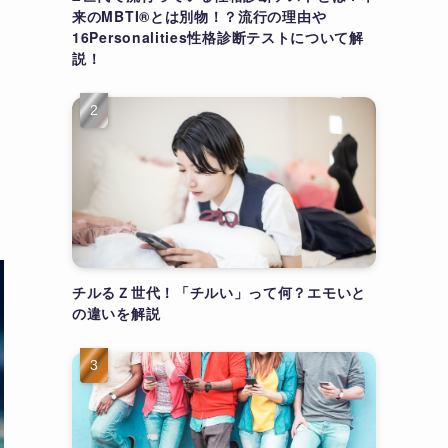
来のMBTI®とは別物！？流行の理由や
16Personalities性格診断テストについて解
説！
チルるＺ世代！「チルい」って何？エモいと
の違いを解説