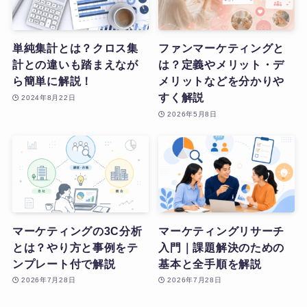
単純集計とは？クロス集
ファンマーケティングと
計との違いも踏まえなが
は？定義やメリット・デ
ら簡単に解説！
メリットなどを分かりや
すく解説
2024年8月22日
2026年5月8日
マーケティングの3C分析
マーケティングリサーチ
とは？やり方と事例をテ
入門｜課題解決のための
ンプレート付で解説
基本と全手順を解説
2026年7月28日
2026年7月28日