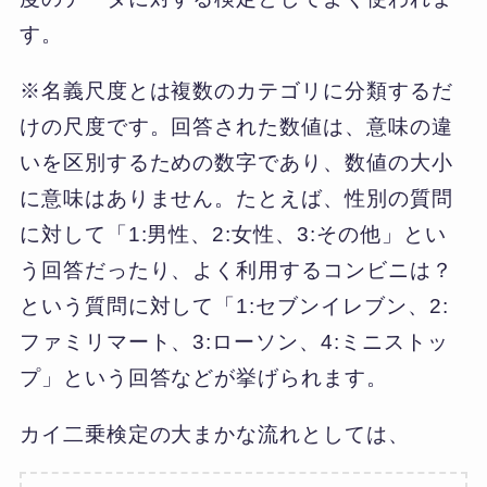
す。
※名義尺度とは複数のカテゴリに分類するだ
けの尺度です。回答された数値は、意味の違
いを区別するための数字であり、数値の大小
に意味はありません。たとえば、性別の質問
に対して「1:男性、2:女性、3:その他」とい
う回答だったり、よく利用するコンビニは？
という質問に対して「1:セブンイレブン、2:
ファミリマート、3:ローソン、4:ミニストッ
プ」という回答などが挙げられます。
カイ二乗検定の大まかな流れとしては、