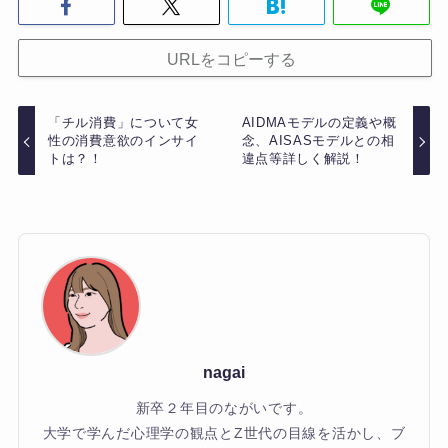
URLをコピーする
「チル消費」について女
AIDMAモデルの定義や概
性の消費意欲のインサイ
念、AISASモデルとの相
トは？！
違点等詳しく解説！
nagai
新卒２年目のながいです。
大学で学んだ心理学の観点とZ世代の目線を活かし、ブ