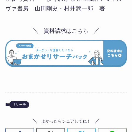
ヴァ書房 山田剛史・村井潤一郎 著
資料請求はこちら
リサーチ
よかったらシェアしてね！