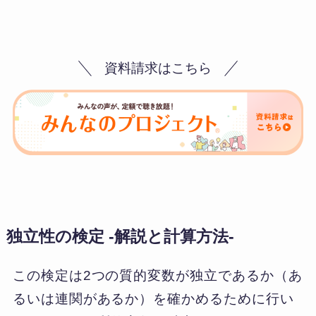
資料請求はこちら
独立性の検定 -解説と計算方法-
この検定は2つの質的変数が独立であるか（あ
るいは連関があるか）を確かめるために行い