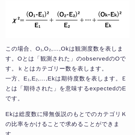
この場合、O₁,O₂,…,Okは観測度数を表しま
す。Oとは「観測された」のobservedのOで
す。ｋとはカテゴリー数を表します。
一方、E₁,E₂,…,Ekは期待度数を表します。Ｅ
とは「期待された」を意味するexpectedのE
です。
Ekは総度数に帰無仮説のもとでのカテゴリＫ
の比率をかけることで求めることができま
す。