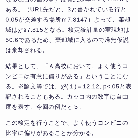
ある。（URL先だと、3と書かれている行と
0.05が交差する場所ｍ7.8147）よって、棄却
域はχ²≧7.815となる。検定統計量の実現地は
50.6であるため、棄却域に入るので帰無仮説
は棄却される。
結果として、「Ａ高校において、よく使うコ
ンビニは有意に偏りがある」ということにな
る。※論文等では、χ²(１)＝12.12, p<.05と表
記されることもある。カッコ内の数字は自由
度を表す。今回の例だと３。
この検定を行うことで、よく使うコンビニの
比率に偏りがあることが分かる。