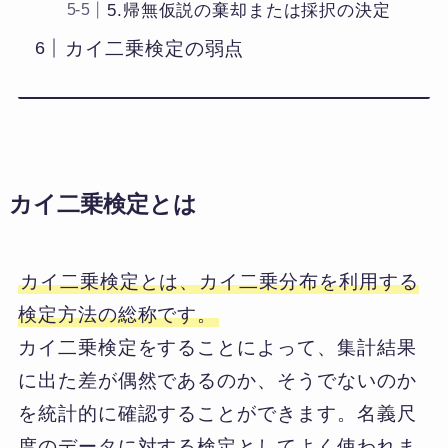
5.帰無仮説の棄却または採択の決定
カイ二乗検定の弱点
カイ二乗検定とは
カイ二乗検定とは、カイ二乗分布を利用する
検定方法の総称です。
カイ二乗検定をすることによって、集計結果
に出た差が偶然であるのか、そうでないのか
を統計的に確認することができます。名義尺
度のデータに対する検定としてよく使われま