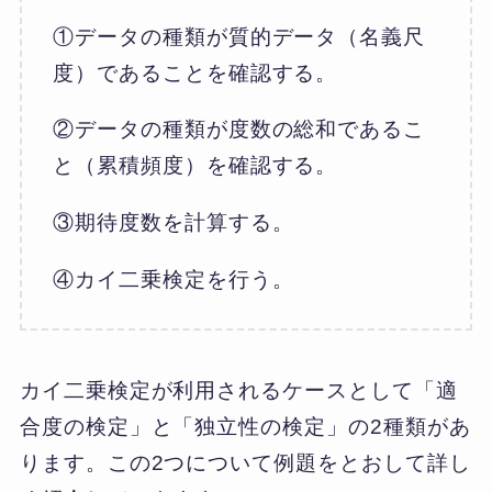
①データの種類が質的データ（名義尺
度）であることを確認する。
②データの種類が度数の総和であるこ
と（累積頻度）を確認する。
③期待度数を計算する。
④カイ二乗検定を行う。
カイ二乗検定が利用されるケースとして「適
合度の検定」と「独立性の検定」の2種類があ
ります。この2つについて例題をとおして詳し