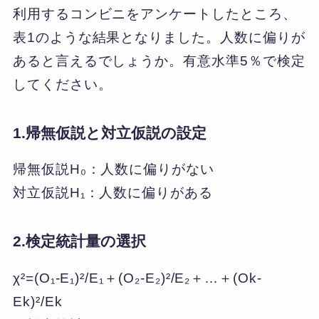
利用するコンビニをアンケートしたところ、
表1のような結果となりました。人数に偏りが
あると言えるでしょうか。有意水準5％で検定
してください。
1.帰無仮説と対立仮説の設定
帰無仮説H₀：人数に偏りがない
対立仮説H₁：人数に偏りがある
2.検定統計量の選択
χ²=(O₁-E₁)²/E₁＋(O₂-E₂)²/E₂＋…＋(Ok-
Ek)²/Ek