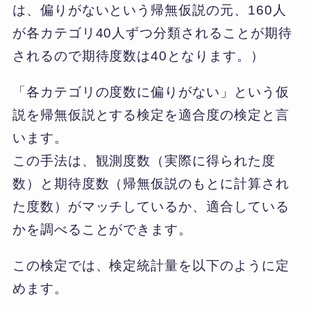
は、偏りがないという帰無仮説の元、160人
が各カテゴリ40人ずつ分類されることが期待
されるので期待度数は40となります。）
「各カテゴリの度数に偏りがない」という仮
説を帰無仮説とする検定を適合度の検定と言
います。
この手法は、観測度数（実際に得られた度
数）と期待度数（帰無仮説のもとに計算され
た度数）がマッチしているか、適合している
かを調べることができます。
この検定では、検定統計量を以下のように定
めます。