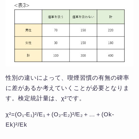
性別の違いによって、喫煙習慣の有無の碑率
に差があるか考えていくことが必要となりま
す。検定統計量は、χ²です。
χ²=(O₁-E₁)²/E₁＋(O₂-E₂)²/E₂＋…＋(Ok-
Ek)²/Ek