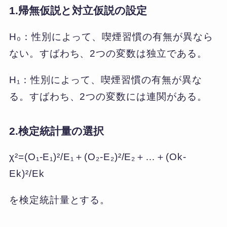
1.帰無仮説と対立仮説の設定
H₀：性別によって、喫煙習慣の有無が異なら
ない。すばわち、2つの変数は独立である。
H₁：性別によって、喫煙習慣の有無が異な
る。すばわち、2つの変数には連関がある。
2.検定統計量の選択
χ²=(O₁-E₁)²/E₁＋(O₂-E₂)²/E₂＋…＋(Ok-
Ek)²/Ek
を検定統計量とする。