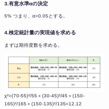
3.有意水準αの決定
5% つまり、α=0.05とする。
4.検定統計量の実現値を求める
まずは期待度数を求める。
χ²=(70-55)²/55＋(30-45)²/45＋(150-
165)²/165＋(150-135)²/135=12.12