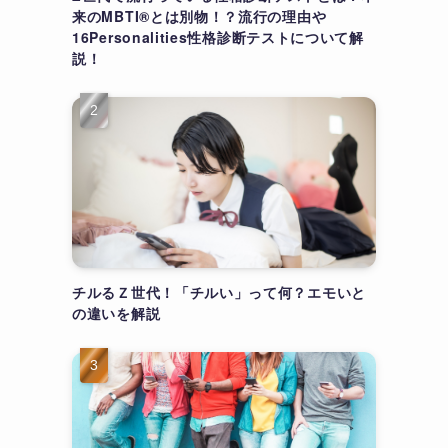
来のMBTI®とは別物！？流行の理由や
16Personalities性格診断テストについて解
説！
チルるＺ世代！「チルい」って何？エモいと
の違いを解説