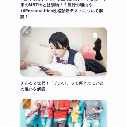
来のMBTI®とは別物！？流行の理由や
16Personalities性格診断テストについて解
説！
チルるＺ世代！「チルい」って何？エモいと
の違いを解説