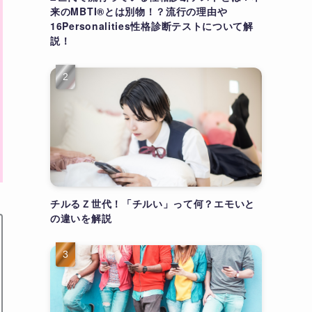
来のMBTI®とは別物！？流行の理由や
16Personalities性格診断テストについて解
説！
チルるＺ世代！「チルい」って何？エモいと
の違いを解説