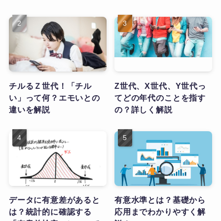
チルるＺ世代！「チル
Z世代、X世代、Y世代っ
い」って何？エモいとの
てどの年代のことを指す
違いを解説
の？詳しく解説
データに有意差があると
有意水準とは？基礎から
は？統計的に確認する
応用までわかりやすく解