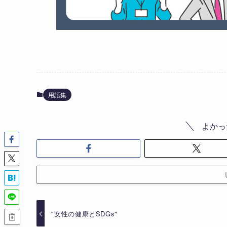
用語集
よかっ
"女性の健康とSDGs"