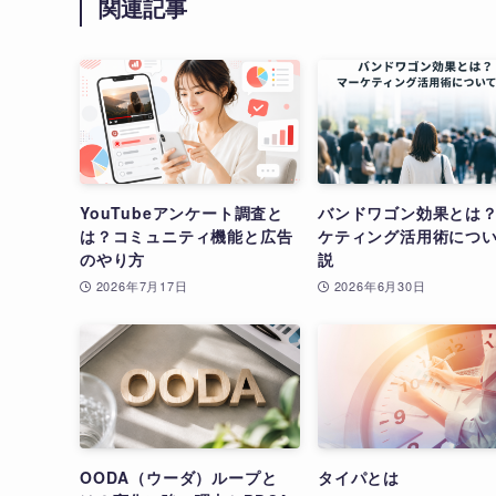
関連記事
YouTubeアンケート調査と
バンドワゴン効果とは
は？コミュニティ機能と広告
ケティング活用術につ
のやり方
説
2026年7月17日
2026年6月30日
OODA（ウーダ）ループと
タイパとは