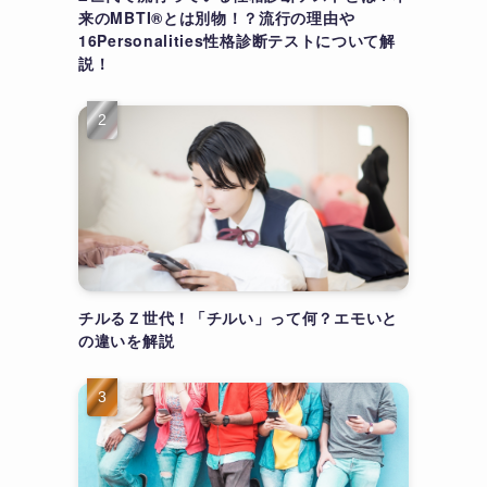
来のMBTI®とは別物！？流行の理由や
16Personalities性格診断テストについて解
説！
チルるＺ世代！「チルい」って何？エモいと
の違いを解説