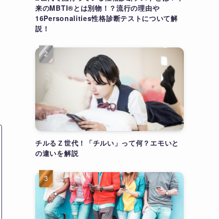
来のMBTI®とは別物！？流行の理由や
16Personalities性格診断テストについて解
説！
チルるＺ世代！「チルい」って何？エモいと
の違いを解説