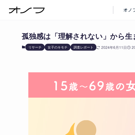
ブログ
リサーチ
オノ
孤独感は「理解されない」から生
リサーチ
女子のキモチ
調査レポート
2024年6月11日
2