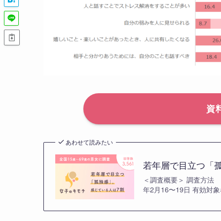
資
あわせて読みたい
若年層で目立つ「
＜調査概要＞ 調査方法 イ
年2月16〜19日 有効対