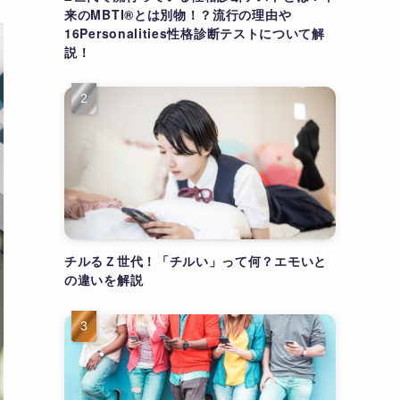
来のMBTI®とは別物！？流行の理由や
16Personalities性格診断テストについて解
説！
チルるＺ世代！「チルい」って何？エモいと
の違いを解説