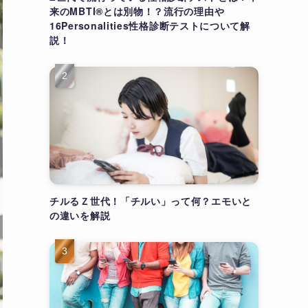
来のMBTI®とは別物！？流行の理由や
16Personalities性格診断テストについて解
説！
チルるＺ世代！「チルい」って何？エモいと
の違いを解説