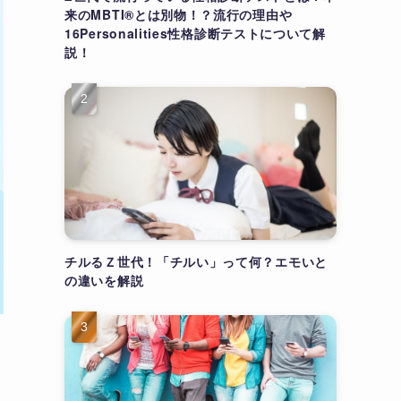
来のMBTI®とは別物！？流行の理由や
16Personalities性格診断テストについて解
説！
チルるＺ世代！「チルい」って何？エモいと
の違いを解説