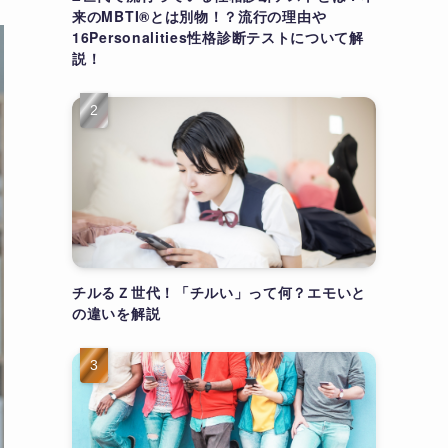
来のMBTI®とは別物！？流行の理由や
16Personalities性格診断テストについて解
説！
チルるＺ世代！「チルい」って何？エモいと
の違いを解説