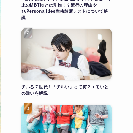
来のMBTI®とは別物！？流行の理由や
16Personalities性格診断テストについて解
説！
チルるＺ世代！「チルい」って何？エモいと
の違いを解説